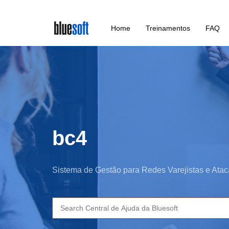
Skip
Home
Treinamentos
FAQ
to
main
content
bc4
Sistema de Gestão para Redes Varejistas e Atac
Search
for: