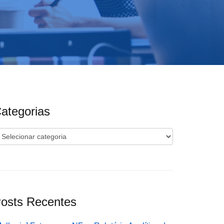
ategorias
ategorias
osts Recentes