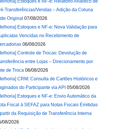
Melhoria] Estoques e NF-e: Relatório Analítico de
ré-Transferências/Vendas – Adição da Coluna
tde Original
07/08/2026
Melhoria] Estoques e NF-e: Nova Validação para
uplicatas Vencidas no Recebimento de
ercadorias
06/08/2026
Melhoria] Controle de Trocas: Devolução de
ransferência entre Lojas – Direcionamento por
ote de Troca
06/08/2026
Melhoria] CRM: Consulta de Cartões Históricos e
aginados do Participante via API
05/08/2026
Melhoria] Estoques e NF-e: Envio Automático da
ota Fiscal à SEFAZ para Notas Fiscais Emitidas
 partir da Requisição de Transferência Interna
5/08/2026