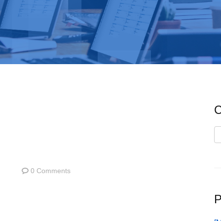
C
C
0 Comments
P