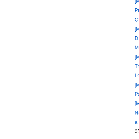
[
P
Q
[
D
M
[
T
L
[
P
[
N
a
0