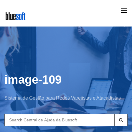
Skip
Togg
to
navi
main
content
image-109
Sistema de Gestão para Redes Varejistas e Atacadistas
Search
for: