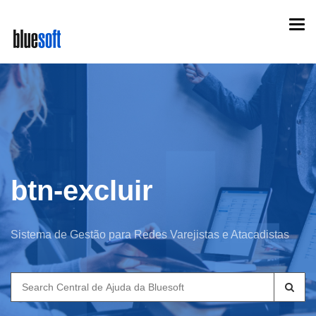
Skip
Togg
to
navi
main
content
btn-excluir
Sistema de Gestão para Redes Varejistas e Atacadistas
Search
for: