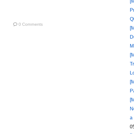
[
P
Q
0 Comments
[
D
M
[
T
L
[
P
[
N
a
0