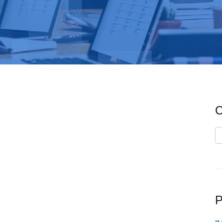
C
C
P