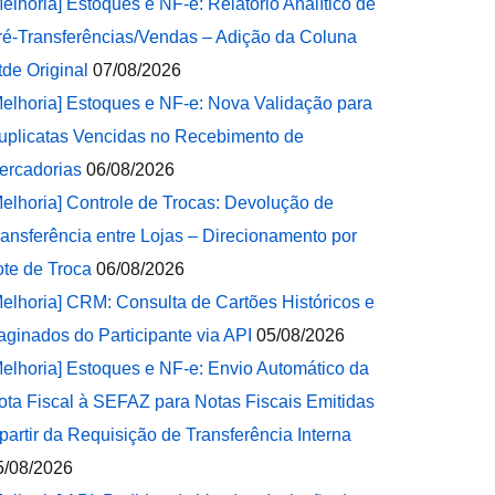
Melhoria] Estoques e NF-e: Relatório Analítico de
ré-Transferências/Vendas – Adição da Coluna
tde Original
07/08/2026
Melhoria] Estoques e NF-e: Nova Validação para
uplicatas Vencidas no Recebimento de
ercadorias
06/08/2026
Melhoria] Controle de Trocas: Devolução de
ransferência entre Lojas – Direcionamento por
ote de Troca
06/08/2026
Melhoria] CRM: Consulta de Cartões Históricos e
aginados do Participante via API
05/08/2026
Melhoria] Estoques e NF-e: Envio Automático da
ota Fiscal à SEFAZ para Notas Fiscais Emitidas
 partir da Requisição de Transferência Interna
5/08/2026