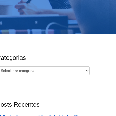
ategorias
ategorias
osts Recentes