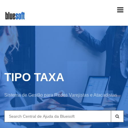
Skip
Togg
to
navi
main
content
TIPO TAXA
Sistema de Gestão para Redes Varejistas e Atacadistas
Search
for: