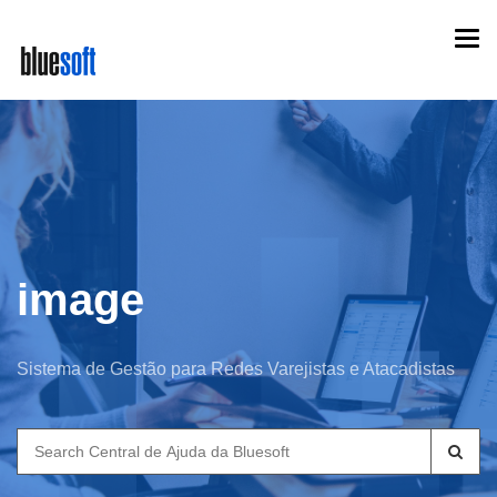
Skip
Togg
to
navi
main
content
image
Sistema de Gestão para Redes Varejistas e Atacadistas
Search
for: