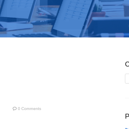
C
C
0 Comments
P