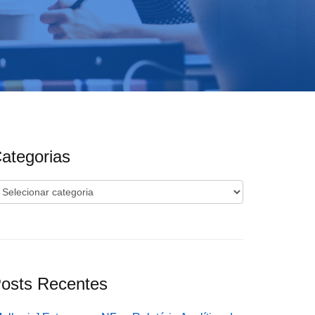
ategorias
ategorias
osts Recentes