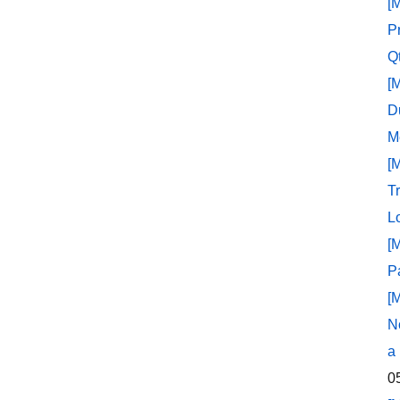
[
P
Q
[
D
M
[
T
L
[
P
[
N
a
0