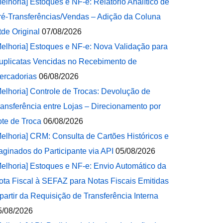
Melhoria] Estoques e NF-e: Relatório Analítico de
ré-Transferências/Vendas – Adição da Coluna
tde Original
07/08/2026
Melhoria] Estoques e NF-e: Nova Validação para
uplicatas Vencidas no Recebimento de
ercadorias
06/08/2026
Melhoria] Controle de Trocas: Devolução de
ransferência entre Lojas – Direcionamento por
ote de Troca
06/08/2026
Melhoria] CRM: Consulta de Cartões Históricos e
aginados do Participante via API
05/08/2026
Melhoria] Estoques e NF-e: Envio Automático da
ota Fiscal à SEFAZ para Notas Fiscais Emitidas
 partir da Requisição de Transferência Interna
5/08/2026