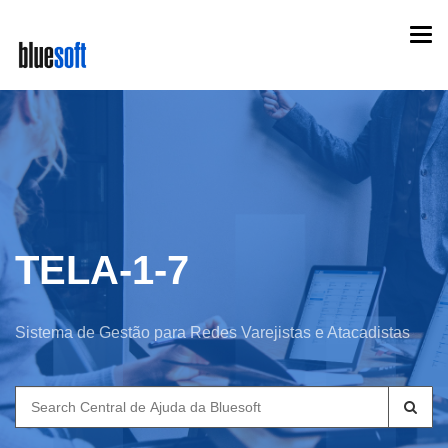
Skip
Togg
to
navi
main
content
TELA-1-7
Sistema de Gestão para Redes Varejistas e Atacadistas
Search
for: