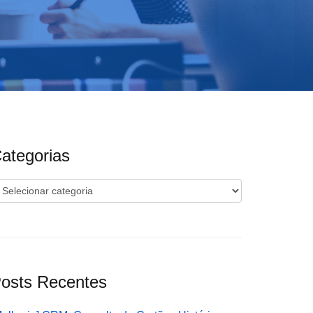
ategorias
ategorias
osts Recentes