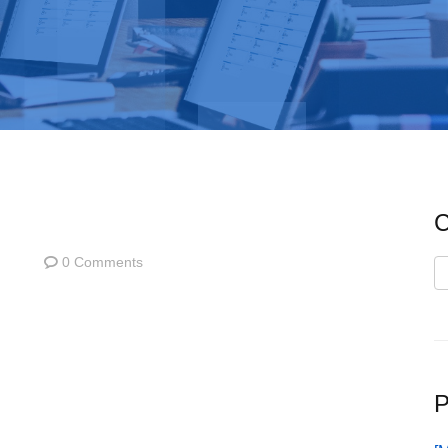
C
0 Comments
C
P