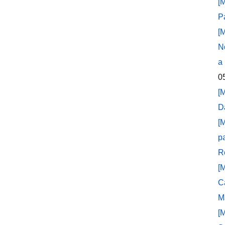
[
P
[
N
a
0
[
D
[
p
R
[
C
M
[