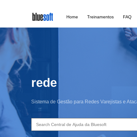
Skip
Home
Treinamentos
FAQ
to
main
content
rede
Sistema de Gestão para Redes Varejistas e Atac
Search
for: