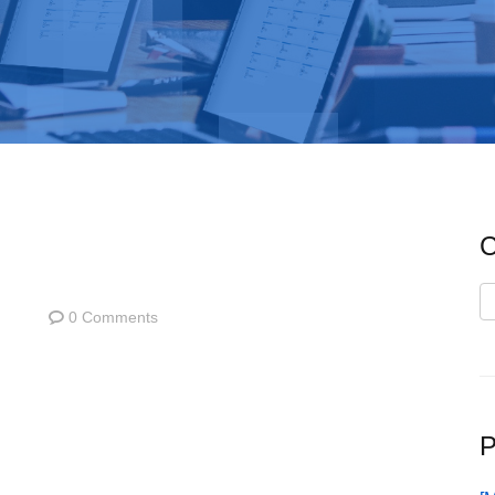
C
C
0 Comments
P