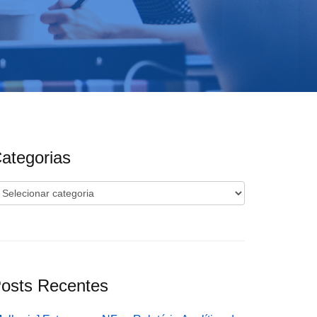
ategorias
ategorias
osts Recentes