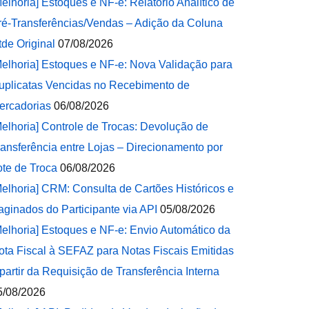
Melhoria] Estoques e NF-e: Relatório Analítico de
ré-Transferências/Vendas – Adição da Coluna
tde Original
07/08/2026
Melhoria] Estoques e NF-e: Nova Validação para
uplicatas Vencidas no Recebimento de
ercadorias
06/08/2026
Melhoria] Controle de Trocas: Devolução de
ransferência entre Lojas – Direcionamento por
ote de Troca
06/08/2026
Melhoria] CRM: Consulta de Cartões Históricos e
aginados do Participante via API
05/08/2026
Melhoria] Estoques e NF-e: Envio Automático da
ota Fiscal à SEFAZ para Notas Fiscais Emitidas
 partir da Requisição de Transferência Interna
5/08/2026