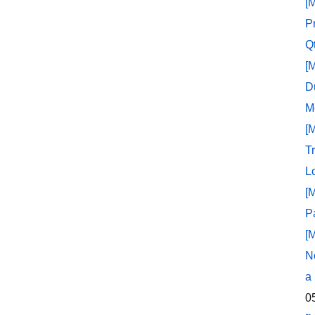
[
P
Q
[
D
M
[
T
L
[
P
[
N
a
0