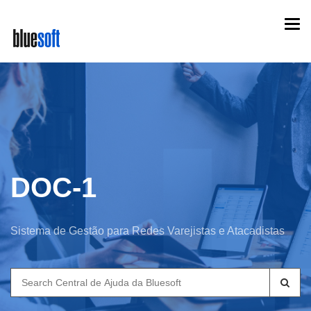
Skip
Togg
to
navi
main
content
DOC-1
Sistema de Gestão para Redes Varejistas e Atacadistas
Search
for: