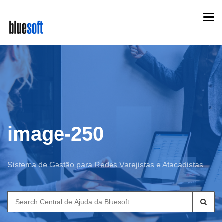
Skip
Togg
to
navi
main
content
image-250
Sistema de Gestão para Redes Varejistas e Atacadistas
Search
for: