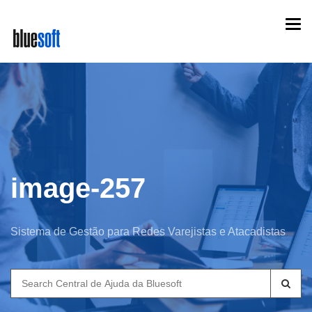
Skip
Togg
to
navi
main
content
image-257
Sistema de Gestão para Redes Varejistas e Atacadistas
Search
for: