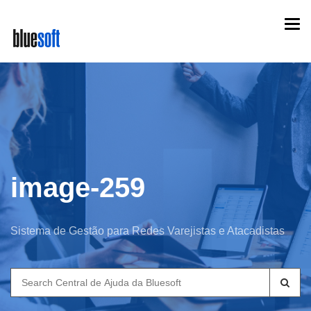
Skip
Togg
to
navi
main
content
image-259
Sistema de Gestão para Redes Varejistas e Atacadistas
Search
for: