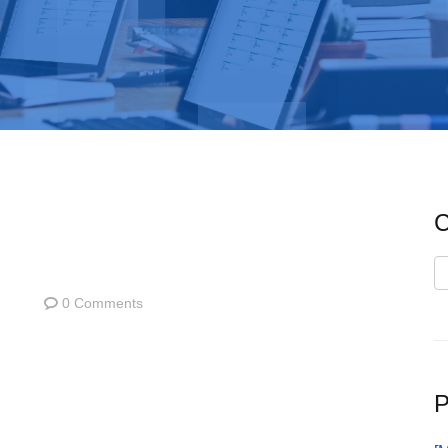
C
C
0 Comments
P