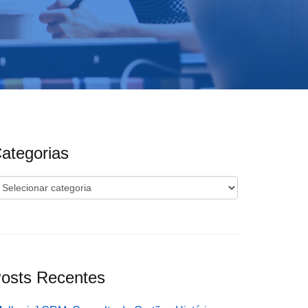
ategorias
ategorias
osts Recentes