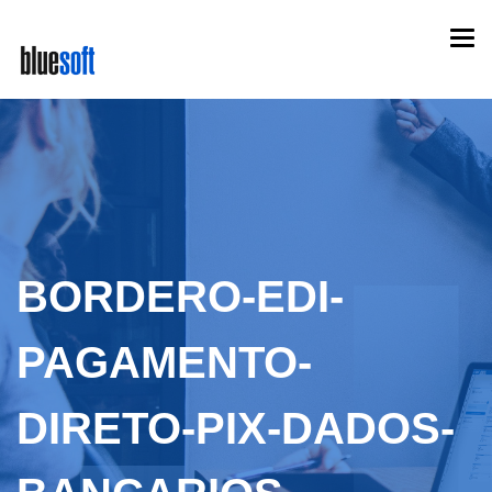
Skip
Togg
to
navi
main
content
BORDERO-EDI-
PAGAMENTO-
DIRETO-PIX-DADOS-