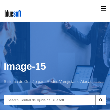
Skip
Togg
to
navi
main
content
image-15
Sistema de Gestão para Redes Varejistas e Atacadistas
Search
for: