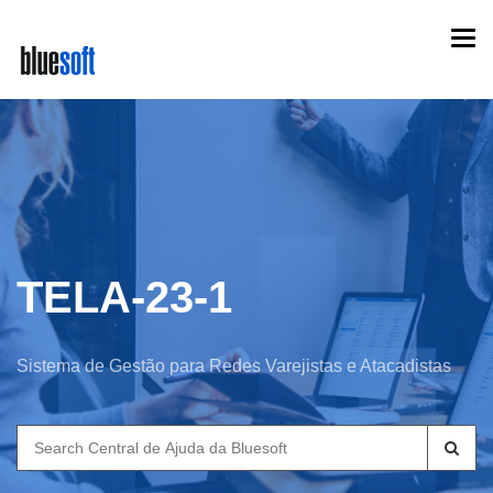
Skip
Togg
to
navi
main
content
TELA-23-1
Sistema de Gestão para Redes Varejistas e Atacadistas
Search
for: