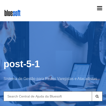
Skip
Togg
to
navi
main
content
post-5-1
Sistema de Gestão para Redes Varejistas e Atacadistas
Search
for: