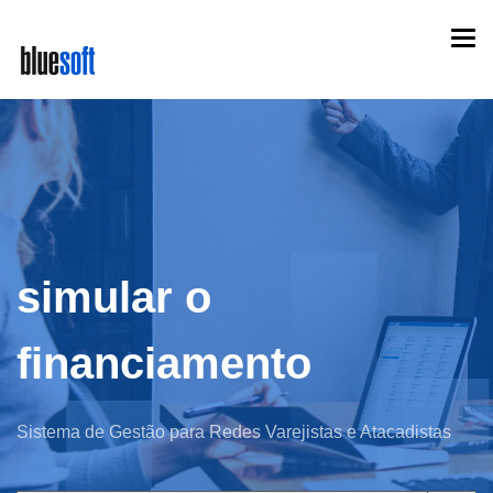
Skip
Togg
to
navi
main
content
simular o
financiamento
Sistema de Gestão para Redes Varejistas e Atacadistas