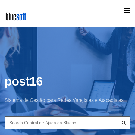
Skip
Togg
to
navi
main
content
post16
Sistema de Gestão para Redes Varejistas e Atacadistas
Search
for: