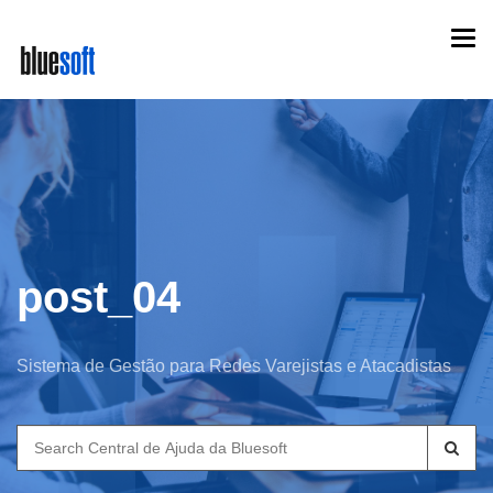
Skip
Togg
to
navi
main
content
post_04
Sistema de Gestão para Redes Varejistas e Atacadistas
Search
for: