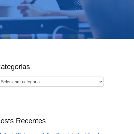
ategorias
ategorias
osts Recentes