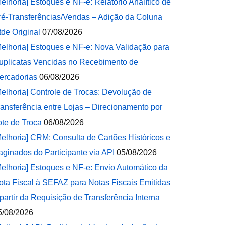
Melhoria] Estoques e NF-e: Relatório Analítico de
ré-Transferências/Vendas – Adição da Coluna
tde Original
07/08/2026
Melhoria] Estoques e NF-e: Nova Validação para
uplicatas Vencidas no Recebimento de
ercadorias
06/08/2026
Melhoria] Controle de Trocas: Devolução de
ransferência entre Lojas – Direcionamento por
ote de Troca
06/08/2026
Melhoria] CRM: Consulta de Cartões Históricos e
aginados do Participante via API
05/08/2026
Melhoria] Estoques e NF-e: Envio Automático da
ota Fiscal à SEFAZ para Notas Fiscais Emitidas
 partir da Requisição de Transferência Interna
5/08/2026