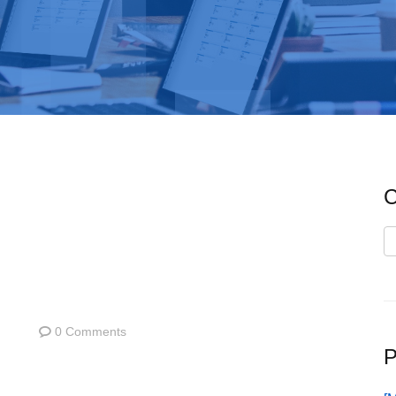
C
C
0 Comments
P