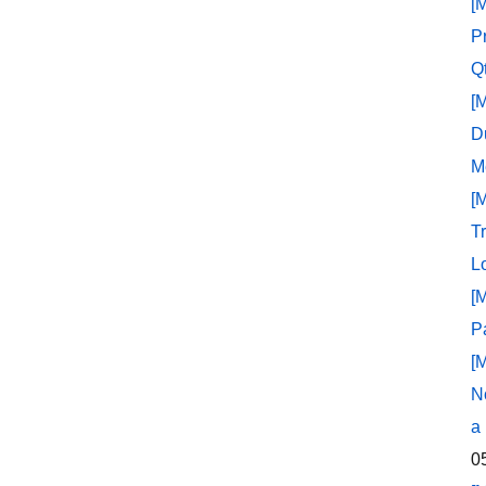
[
P
Q
[
D
M
[
T
L
[
P
[
N
a
0