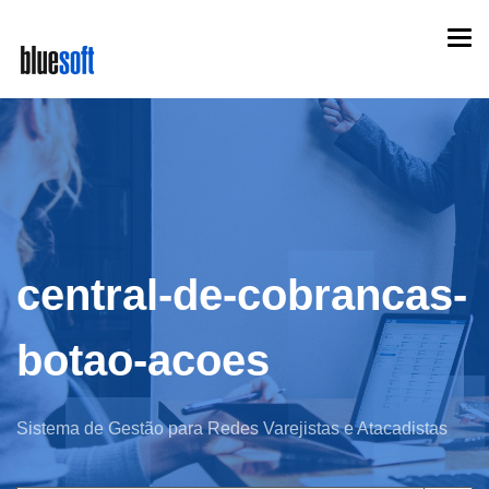
Skip
Togg
to
navi
main
content
central-de-cobrancas-
botao-acoes
Sistema de Gestão para Redes Varejistas e Atacadistas