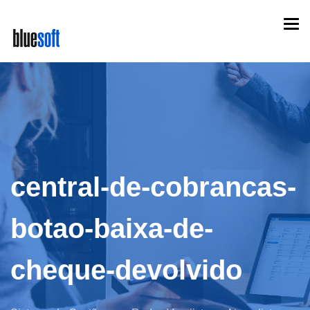
Skip
Togg
to
navi
main
content
central-de-cobrancas-
botao-baixa-de-
cheque-devolvido