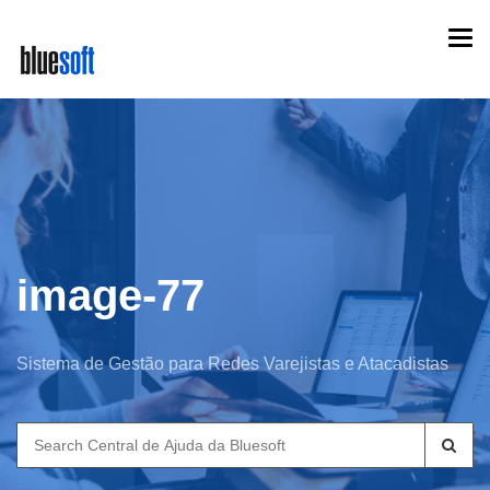
Skip
Togg
to
navi
main
content
image-77
Sistema de Gestão para Redes Varejistas e Atacadistas
Search
for: