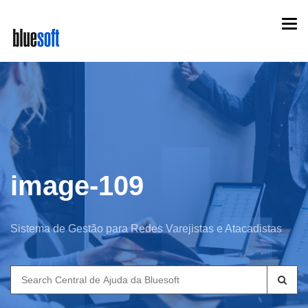
Skip
Togg
to
navi
main
content
image-109
Sistema de Gestão para Redes Varejistas e Atacadistas
Search
for: