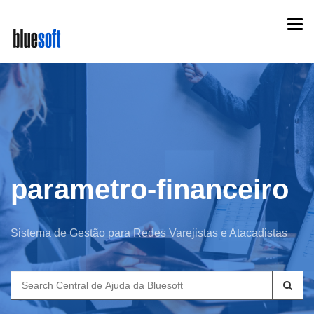
Skip
Togg
to
navi
main
content
parametro-financeiro
Sistema de Gestão para Redes Varejistas e Atacadistas
Search
for: