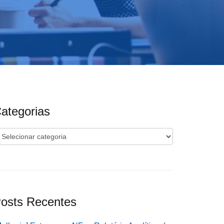
ategorias
ategorias
osts Recentes