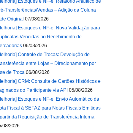
Melhoria] Estoques e NF-e: Relatório Analítico de
ré-Transferências/Vendas – Adição da Coluna
tde Original
07/08/2026
Melhoria] Estoques e NF-e: Nova Validação para
uplicatas Vencidas no Recebimento de
ercadorias
06/08/2026
Melhoria] Controle de Trocas: Devolução de
ransferência entre Lojas – Direcionamento por
ote de Troca
06/08/2026
Melhoria] CRM: Consulta de Cartões Históricos e
aginados do Participante via API
05/08/2026
Melhoria] Estoques e NF-e: Envio Automático da
ota Fiscal à SEFAZ para Notas Fiscais Emitidas
 partir da Requisição de Transferência Interna
5/08/2026