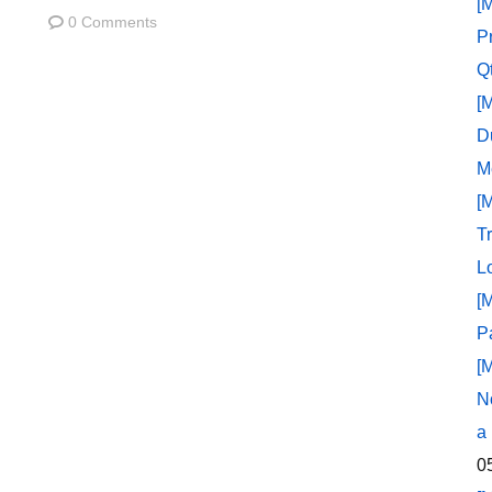
[
0 Comments
P
Q
[
D
M
[
T
L
[
P
[
N
a
0