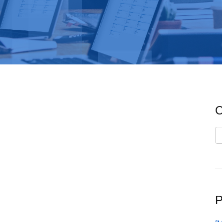
C
C
P