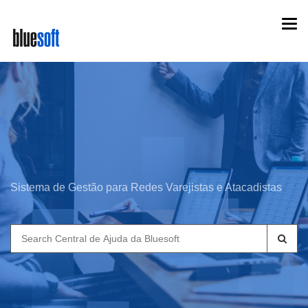
Skip
Togg
to
navi
main
content
Sistema de Gestão para Redes Varejistas e Atacadistas
Search
for: