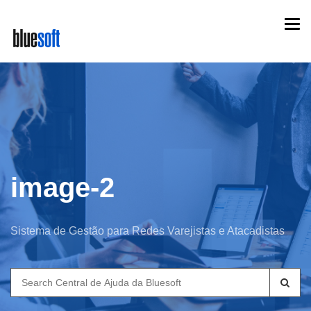
Skip
Togg
to
navi
main
content
image-2
Sistema de Gestão para Redes Varejistas e Atacadistas
Search
for: