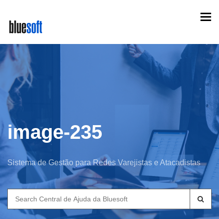
Skip
Togg
to
navi
main
content
image-235
Sistema de Gestão para Redes Varejistas e Atacadistas
Search
for: