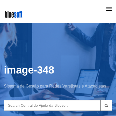
Skip
Togg
to
navi
main
content
image-348
Sistema de Gestão para Redes Varejistas e Atacadistas
Search
for: