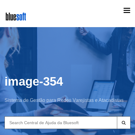
Skip
Togg
to
navi
main
content
image-354
Sistema de Gestão para Redes Varejistas e Atacadistas
Search
for: