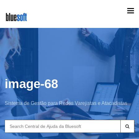
Skip
Togg
to
navi
main
content
image-68
Sistema de Gestão para Redes Varejistas e Atacadistas
Search
for: