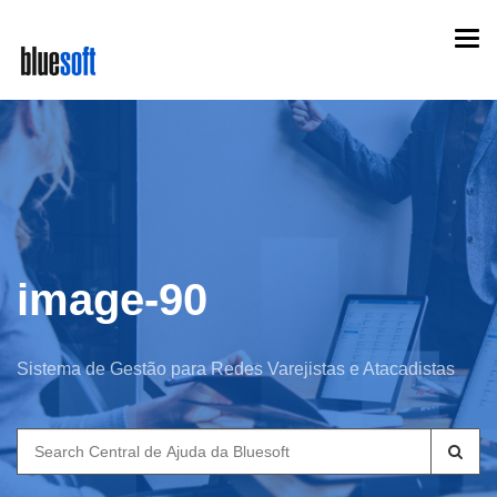
Skip
Togg
to
navi
main
content
image-90
Sistema de Gestão para Redes Varejistas e Atacadistas
Search
for: