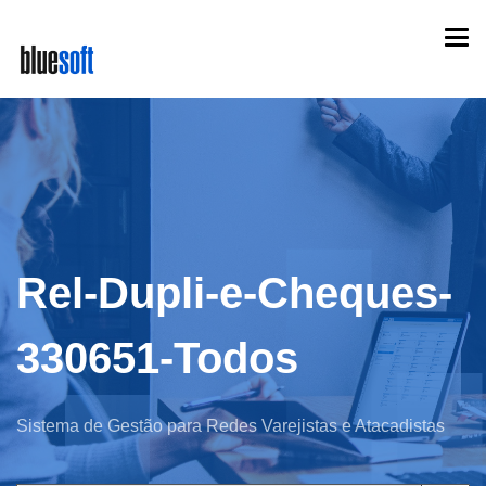
Skip
Togg
to
navi
main
content
Rel-Dupli-e-Cheques-
330651-Todos
Sistema de Gestão para Redes Varejistas e Atacadistas