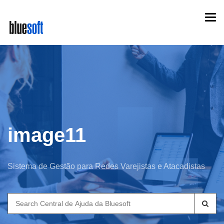
Skip
Togg
to
navi
main
content
image11
Sistema de Gestão para Redes Varejistas e Atacadistas
Search
for: