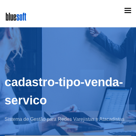
Skip
Togg
to
navi
main
content
cadastro-tipo-venda-
servico
Sistema de Gestão para Redes Varejistas e Atacadistas