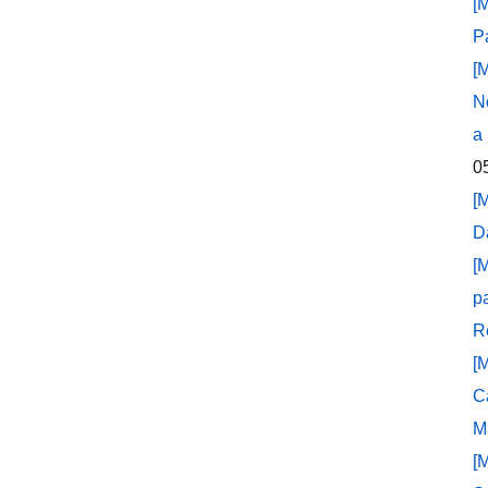
[
P
[
N
a
0
[
D
[
p
R
[
C
M
[