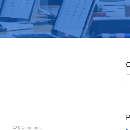
C
C
P
0 Comments