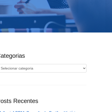
ategorias
ategorias
osts Recentes