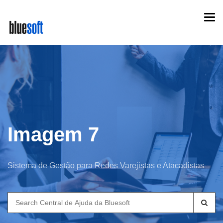
Skip
Togg
to
navi
main
content
Imagem 7
Sistema de Gestão para Redes Varejistas e Atacadistas
Search
for: