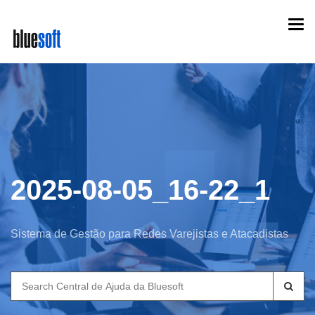
Skip
Togg
to
navi
main
content
2025-08-05_16-22_1
Sistema de Gestão para Redes Varejistas e Atacadistas
Search
for: