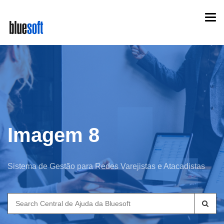
Skip
Togg
to
navi
main
content
Imagem 8
Sistema de Gestão para Redes Varejistas e Atacadistas
Search
for: