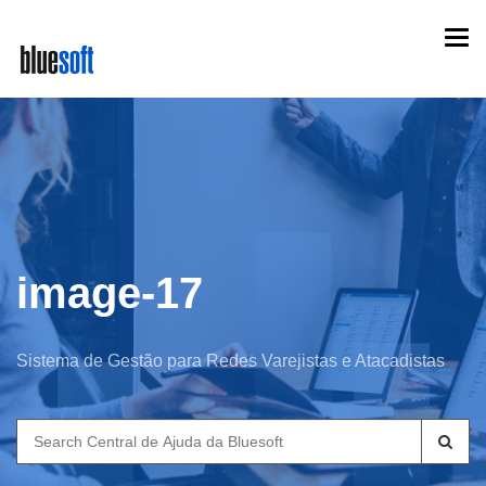
Skip
Togg
to
navi
main
content
image-17
Sistema de Gestão para Redes Varejistas e Atacadistas
Search
for: