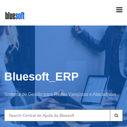
Skip
Togg
to
navi
main
content
Bluesoft_ERP
Sistema de Gestão para Redes Varejistas e Atacadistas
Search
for: