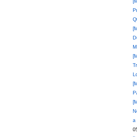
[
P
Q
[
D
M
[
T
L
[
P
[
N
a
0