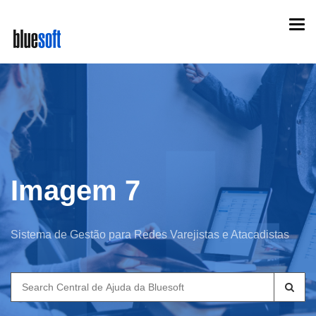
Skip
Togg
to
navi
main
content
Imagem 7
Sistema de Gestão para Redes Varejistas e Atacadistas
Search
for: