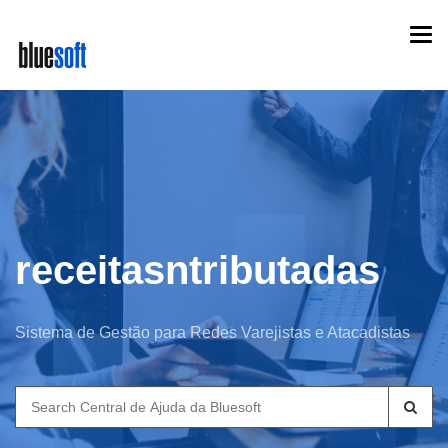
Skip
Togg
to
navi
main
content
receitasntributadas
Sistema de Gestão para Redes Varejistas e Atacadistas
Search
for: