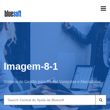
Skip
Togg
to
navi
main
content
Imagem-8-1
Sistema de Gestão para Redes Varejistas e Atacadistas
Search
for: