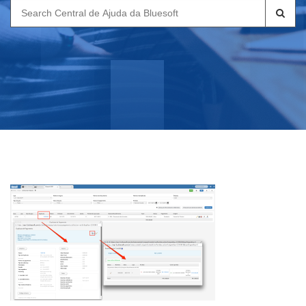
Search
for: